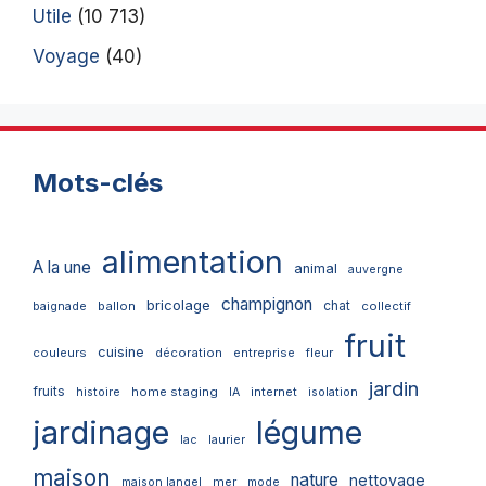
Utile
(10 713)
Voyage
(40)
Mots-clés
alimentation
A la une
animal
auvergne
champignon
bricolage
chat
ballon
collectif
baignade
fruit
cuisine
couleurs
décoration
entreprise
fleur
jardin
fruits
home staging
internet
histoire
IA
isolation
jardinage
légume
lac
laurier
maison
nature
nettoyage
mer
maison langel
mode