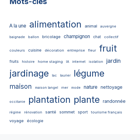
Mots-clés
alimentation
A la une
animal
auvergne
champignon
bricolage
chat
ballon
collectif
baignade
fruit
cuisine
couleurs
décoration
entreprise
fleur
jardin
fruits
home staging
internet
histoire
IA
isolation
jardinage
légume
lac
laurier
maison
nature
nettoyage
mer
maison langel
mode
plantation
plante
randonnée
occitanie
santé
sommet
sport
tourisme français
régime
rénovation
voyage
écologie