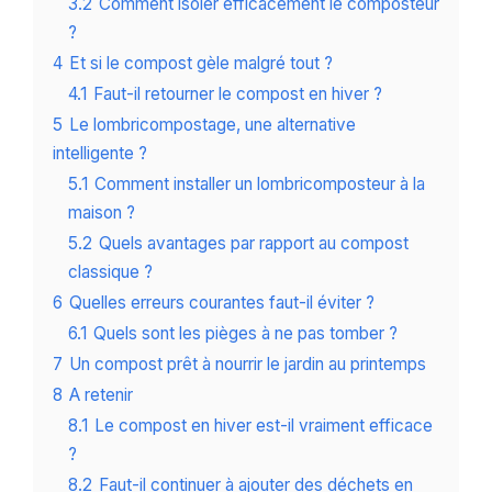
3.2
Comment isoler efficacement le composteur
?
4
Et si le compost gèle malgré tout ?
4.1
Faut-il retourner le compost en hiver ?
5
Le lombricompostage, une alternative
intelligente ?
5.1
Comment installer un lombricomposteur à la
maison ?
5.2
Quels avantages par rapport au compost
classique ?
6
Quelles erreurs courantes faut-il éviter ?
6.1
Quels sont les pièges à ne pas tomber ?
7
Un compost prêt à nourrir le jardin au printemps
8
A retenir
8.1
Le compost en hiver est-il vraiment efficace
?
8.2
Faut-il continuer à ajouter des déchets en