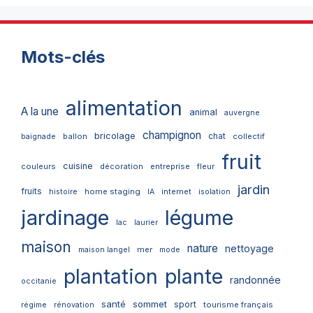
Mots-clés
alimentation
A la une
animal
auvergne
champignon
bricolage
chat
ballon
collectif
baignade
fruit
cuisine
couleurs
décoration
entreprise
fleur
jardin
fruits
home staging
internet
histoire
IA
isolation
jardinage
légume
lac
laurier
maison
nature
nettoyage
mer
maison langel
mode
plantation
plante
randonnée
occitanie
santé
sommet
sport
tourisme français
régime
rénovation