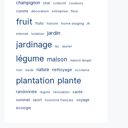
champignon
chat
collectif
couleurs
cuisine
décoration
entreprise
fleur
fruit
fruits
home staging
histoire
IA
jardin
internet
isolation
jardinage
lac
laurier
légume
maison
maison langel
nature
nettoyage
mer
mode
occitanie
plantation
plante
randonnée
santé
régime
rénovation
sommet
sport
voyage
tourisme français
écologie