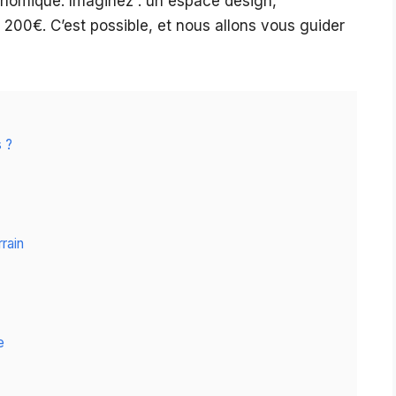
nomique. Imaginez : un espace design,
200€. C’est possible, et nous allons vous guider
s ?
rrain
e