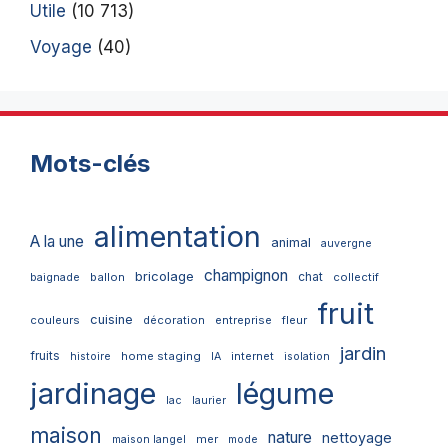
Utile
(10 713)
Voyage
(40)
Mots-clés
alimentation
A la une
animal
auvergne
champignon
bricolage
chat
ballon
collectif
baignade
fruit
cuisine
couleurs
décoration
entreprise
fleur
jardin
fruits
home staging
internet
histoire
IA
isolation
jardinage
légume
lac
laurier
maison
nature
nettoyage
mer
maison langel
mode