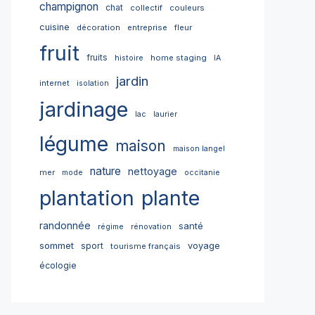
champignon
chat
collectif
couleurs
cuisine
décoration
entreprise
fleur
fruit
fruits
home staging
histoire
IA
jardin
internet
isolation
jardinage
lac
laurier
légume
maison
maison langel
nature
nettoyage
mer
mode
occitanie
plantation
plante
randonnée
santé
régime
rénovation
sommet
sport
voyage
tourisme français
écologie