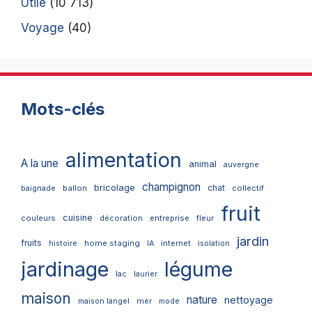
Utile
(10 713)
Voyage
(40)
Mots-clés
alimentation
A la une
animal
auvergne
champignon
bricolage
chat
ballon
collectif
baignade
fruit
cuisine
couleurs
décoration
entreprise
fleur
jardin
fruits
home staging
internet
histoire
IA
isolation
jardinage
légume
lac
laurier
maison
nature
nettoyage
mer
maison langel
mode