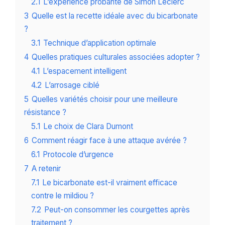
2.1
L’expérience probante de Simon Leclerc
3
Quelle est la recette idéale avec du bicarbonate
?
3.1
Technique d’application optimale
4
Quelles pratiques culturales associées adopter ?
4.1
L’espacement intelligent
4.2
L’arrosage ciblé
5
Quelles variétés choisir pour une meilleure
résistance ?
5.1
Le choix de Clara Dumont
6
Comment réagir face à une attaque avérée ?
6.1
Protocole d’urgence
7
A retenir
7.1
Le bicarbonate est-il vraiment efficace
contre le mildiou ?
7.2
Peut-on consommer les courgettes après
traitement ?