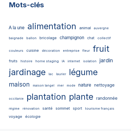
Mots-clés
alimentation
A la une
animal
auvergne
champignon
bricolage
chat
ballon
collectif
baignade
fruit
cuisine
couleurs
décoration
entreprise
fleur
jardin
fruits
home staging
internet
histoire
IA
isolation
jardinage
légume
lac
laurier
maison
nature
nettoyage
mer
maison langel
mode
plantation
plante
randonnée
occitanie
santé
sommet
sport
tourisme français
régime
rénovation
voyage
écologie