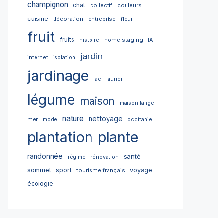
champignon
chat
collectif
couleurs
cuisine
décoration
entreprise
fleur
fruit
fruits
home staging
histoire
IA
jardin
internet
isolation
jardinage
lac
laurier
légume
maison
maison langel
nature
nettoyage
mer
mode
occitanie
plantation
plante
randonnée
santé
régime
rénovation
sommet
sport
voyage
tourisme français
écologie