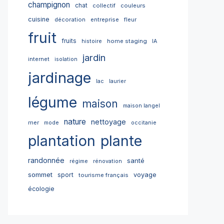
champignon
chat
collectif
couleurs
cuisine
décoration
entreprise
fleur
fruit
fruits
home staging
histoire
IA
jardin
internet
isolation
jardinage
lac
laurier
légume
maison
maison langel
nature
nettoyage
mer
mode
occitanie
plantation
plante
randonnée
santé
régime
rénovation
sommet
sport
voyage
tourisme français
écologie