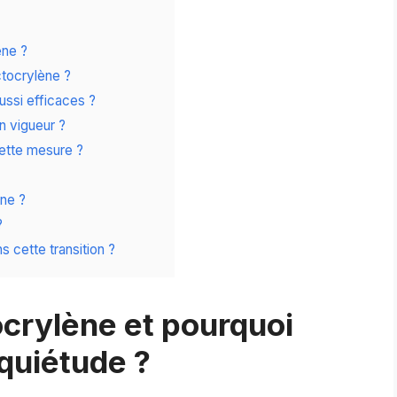
ène ?
tocrylène ?
ussi efficaces ?
en vigueur ?
cette mesure ?
ène ?
?
 cette transition ?
ocrylène et pourquoi
nquiétude ?