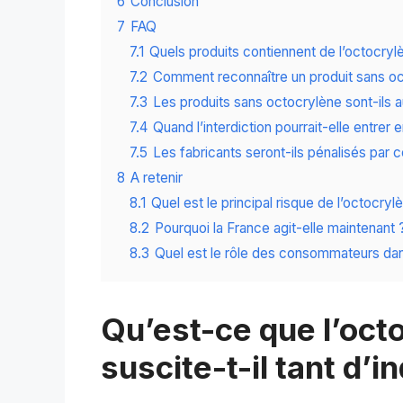
6
Conclusion
7
FAQ
7.1
Quels produits contiennent de l’octocryl
7.2
Comment reconnaître un produit sans oc
7.3
Les produits sans octocrylène sont-ils a
7.4
Quand l’interdiction pourrait-elle entrer 
7.5
Les fabricants seront-ils pénalisés par 
8
A retenir
8.1
Quel est le principal risque de l’octocryl
8.2
Pourquoi la France agit-elle maintenant 
8.3
Quel est le rôle des consommateurs dans
Qu’est-ce que l’oct
suscite-t-il tant d’i