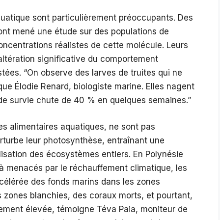
aquatique sont particulièrement préoccupants. Des
 ont mené une étude sur des populations de
centrations réalistes de cette molécule. Leurs
altération significative du comportement
stées. “On observe des larves de truites qui ne
ique Élodie Renard, biologiste marine. Elles nagent
x de survie chute de 40 % en quelques semaines.”
es alimentaires aquatiques, ne sont pas
erturbe leur photosynthèse, entraînant une
ilisation des écosystèmes entiers. En Polynésie
éjà menacés par le réchauffement climatique, les
célérée des fonds marins dans les zones
s zones blanchies, des coraux morts, et pourtant,
lement élevée, témoigne Téva Paia, moniteur de