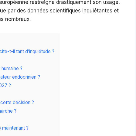
on européenne restreigne drastiquement son usage,
e par des données scientifiques inquiétantes et
lus nombreux.
te-t-il tant d’inquiétude ?
é humaine ?
ateur endocrinien ?
2027 ?
 cette décision ?
marche ?
 maintenant ?