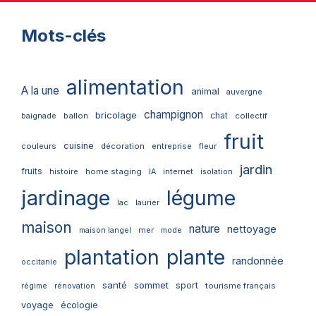
Mots-clés
alimentation
A la une
animal
auvergne
champignon
bricolage
chat
ballon
collectif
baignade
fruit
cuisine
couleurs
décoration
entreprise
fleur
jardin
fruits
home staging
internet
histoire
IA
isolation
jardinage
légume
lac
laurier
maison
nature
nettoyage
mer
maison langel
mode
plantation
plante
randonnée
occitanie
santé
sommet
sport
tourisme français
régime
rénovation
voyage
écologie