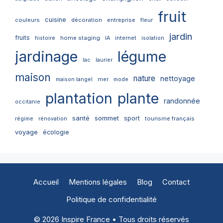
fruit
cuisine
couleurs
décoration
entreprise
fleur
jardin
fruits
home staging
internet
histoire
IA
isolation
jardinage
légume
lac
laurier
maison
nature
nettoyage
mer
maison langel
mode
plantation
plante
randonnée
occitanie
santé
sommet
sport
tourisme français
régime
rénovation
voyage
écologie
Accueil
Mentions légales
Blog
Contact
Politique de confidentialité
© 2026 Inspire France • Tous droits réservés