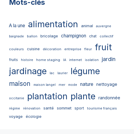
Mots-clés
alimentation
A la une
animal
auvergne
champignon
bricolage
chat
ballon
collectif
baignade
fruit
cuisine
couleurs
décoration
entreprise
fleur
jardin
fruits
home staging
internet
histoire
IA
isolation
jardinage
légume
lac
laurier
maison
nature
nettoyage
mer
maison langel
mode
plantation
plante
randonnée
occitanie
santé
sommet
sport
tourisme français
régime
rénovation
voyage
écologie