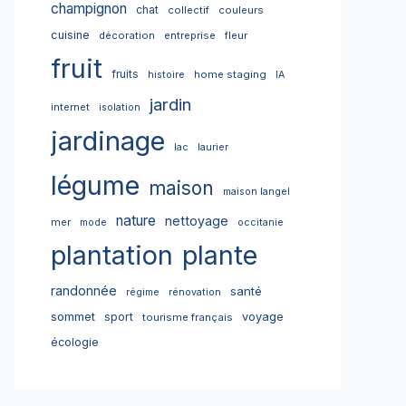
champignon
chat
collectif
couleurs
cuisine
décoration
entreprise
fleur
fruit
fruits
home staging
histoire
IA
jardin
internet
isolation
jardinage
lac
laurier
légume
maison
maison langel
nature
nettoyage
mer
mode
occitanie
plantation
plante
randonnée
santé
régime
rénovation
sommet
sport
voyage
tourisme français
écologie