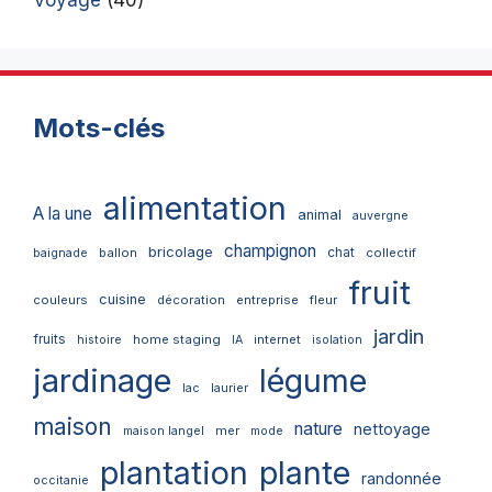
Mots-clés
alimentation
A la une
animal
auvergne
champignon
bricolage
chat
ballon
collectif
baignade
fruit
cuisine
couleurs
décoration
entreprise
fleur
jardin
fruits
home staging
internet
histoire
IA
isolation
jardinage
légume
lac
laurier
maison
nature
nettoyage
mer
maison langel
mode
plantation
plante
randonnée
occitanie