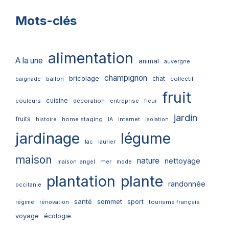
Mots-clés
alimentation
A la une
animal
auvergne
champignon
bricolage
chat
ballon
collectif
baignade
fruit
cuisine
couleurs
décoration
entreprise
fleur
jardin
fruits
home staging
internet
histoire
IA
isolation
jardinage
légume
lac
laurier
maison
nature
nettoyage
mer
maison langel
mode
plantation
plante
randonnée
occitanie
santé
sommet
sport
tourisme français
régime
rénovation
voyage
écologie