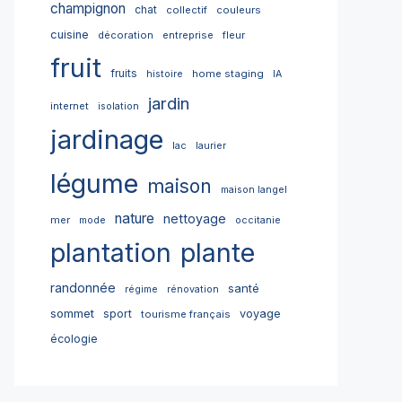
champignon
chat
collectif
couleurs
cuisine
décoration
entreprise
fleur
fruit
fruits
home staging
histoire
IA
jardin
internet
isolation
jardinage
lac
laurier
légume
maison
maison langel
nature
nettoyage
mer
mode
occitanie
plantation
plante
randonnée
santé
régime
rénovation
sommet
sport
voyage
tourisme français
écologie