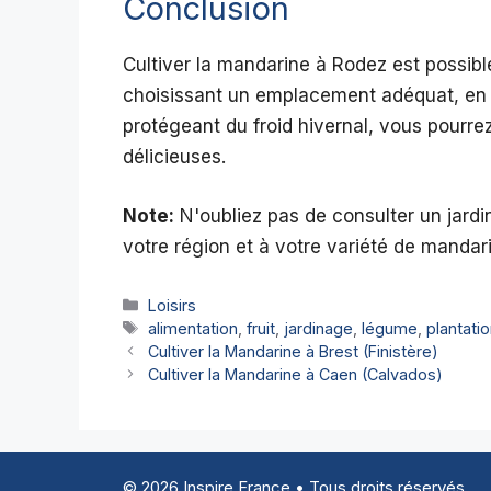
Conclusion
Cultiver la mandarine à Rodez est possibl
choisissant un emplacement adéquat, en lu
protégeant du froid hivernal, vous pourr
délicieuses.
Note:
N'oubliez pas de consulter un jardin
votre région et à votre variété de mandar
Catégories
Loisirs
Étiquettes
alimentation
,
fruit
,
jardinage
,
légume
,
plantati
Cultiver la Mandarine à Brest (Finistère)
Cultiver la Mandarine à Caen (Calvados)
© 2026 Inspire France • Tous droits réservés