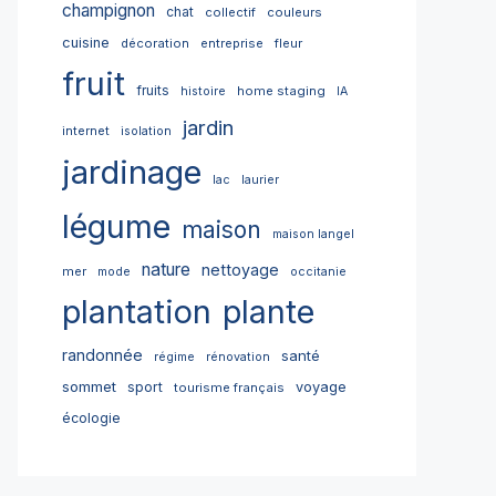
champignon
chat
collectif
couleurs
cuisine
décoration
entreprise
fleur
fruit
fruits
home staging
histoire
IA
jardin
internet
isolation
jardinage
lac
laurier
légume
maison
maison langel
nature
nettoyage
mer
mode
occitanie
plantation
plante
randonnée
santé
régime
rénovation
sommet
sport
voyage
tourisme français
écologie