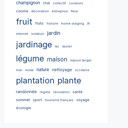
champignon
chat
collectif
couleurs
cuisine
décoration
entreprise
fleur
fruit
fruits
home staging
histoire
IA
jardin
internet
isolation
jardinage
lac
laurier
légume
maison
maison langel
nature
nettoyage
mer
mode
occitanie
plantation
plante
randonnée
santé
régime
rénovation
sommet
sport
voyage
tourisme français
écologie