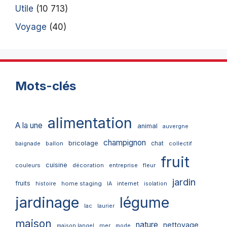
Utile
(10 713)
Voyage
(40)
Mots-clés
alimentation
A la une
animal
auvergne
champignon
bricolage
chat
ballon
collectif
baignade
fruit
cuisine
couleurs
décoration
entreprise
fleur
jardin
fruits
home staging
internet
histoire
IA
isolation
jardinage
légume
lac
laurier
maison
nature
nettoyage
mer
maison langel
mode