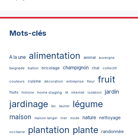
Mots-clés
alimentation
A la une
animal
auvergne
champignon
bricolage
chat
ballon
collectif
baignade
fruit
cuisine
couleurs
décoration
entreprise
fleur
jardin
fruits
home staging
internet
histoire
IA
isolation
jardinage
légume
lac
laurier
maison
nature
nettoyage
mer
maison langel
mode
plantation
plante
randonnée
occitanie