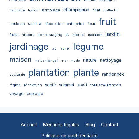
champignon
bricolage
chat
ballon
collectif
baignade
fruit
cuisine
couleurs
décoration
entreprise
fleur
jardin
fruits
home staging
internet
histoire
IA
isolation
jardinage
légume
lac
laurier
maison
nature
nettoyage
mer
maison langel
mode
plantation
plante
randonnée
occitanie
santé
sommet
sport
tourisme français
régime
rénovation
voyage
écologie
Accueil
Mentions légales
Blog
Contact
Politique de confidentialité