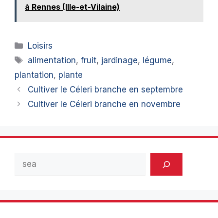
à Rennes (Ille-et-Vilaine)
Catégories
Loisirs
Étiquettes
alimentation
,
fruit
,
jardinage
,
légume
,
plantation
,
plante
Cultiver le Céleri branche en septembre
Cultiver le Céleri branche en novembre
Rechercher