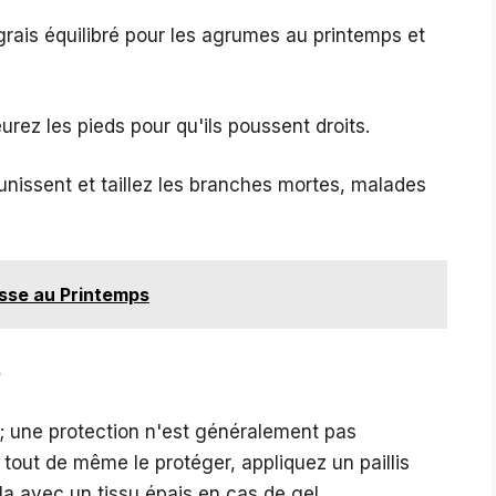
grais équilibré pour les agrumes au printemps et
eurez les pieds pour qu'ils poussent droits.
jaunissent et taillez les branches mortes, malades
asse au Printemps
e
d ; une protection n'est généralement pas
tout de même le protéger, appliquez un paillis
la avec un tissu épais en cas de gel.