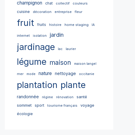
champignon
chat
collectif
couleurs
cuisine
décoration
entreprise
fleur
fruit
fruits
home staging
histoire
IA
jardin
internet
isolation
jardinage
lac
laurier
légume
maison
maison langel
nature
nettoyage
mer
mode
occitanie
plantation
plante
randonnée
santé
régime
rénovation
sommet
sport
voyage
tourisme français
écologie