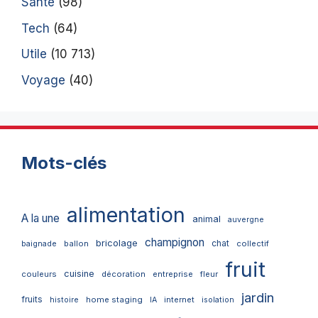
Santé
(98)
Tech
(64)
Utile
(10 713)
Voyage
(40)
Mots-clés
alimentation
A la une
animal
auvergne
champignon
bricolage
chat
ballon
collectif
baignade
fruit
cuisine
couleurs
décoration
entreprise
fleur
jardin
fruits
home staging
internet
histoire
IA
isolation