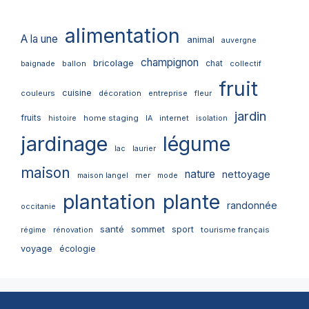
alimentation
A la une
animal
auvergne
champignon
bricolage
chat
ballon
collectif
baignade
fruit
cuisine
couleurs
décoration
entreprise
fleur
jardin
fruits
home staging
internet
histoire
IA
isolation
jardinage
légume
lac
laurier
maison
nature
nettoyage
mer
maison langel
mode
plantation
plante
randonnée
occitanie
santé
sommet
sport
tourisme français
régime
rénovation
voyage
écologie