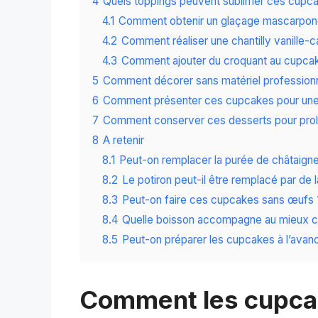
4
Quels toppings peuvent sublimer ces cupca
4.1
Comment obtenir un glaçage mascarpon
4.2
Comment réaliser une chantilly vanille-
4.3
Comment ajouter du croquant au cupcak
5
Comment décorer sans matériel professionn
6
Comment présenter ces cupcakes pour une
7
Comment conserver ces desserts pour prolon
8
A retenir
8.1
Peut-on remplacer la purée de châtaigne
8.2
Le potiron peut-il être remplacé par de la
8.3
Peut-on faire ces cupcakes sans œufs 
8.4
Quelle boisson accompagne au mieux 
8.5
Peut-on préparer les cupcakes à l’avan
Comment les cupcak