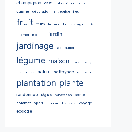
champignon
chat
collectif
couleurs
cuisine
décoration
entreprise
fleur
fruit
fruits
home staging
histoire
IA
jardin
internet
isolation
jardinage
lac
laurier
légume
maison
maison langel
nature
nettoyage
mer
mode
occitanie
plantation
plante
randonnée
santé
régime
rénovation
sommet
sport
voyage
tourisme français
écologie