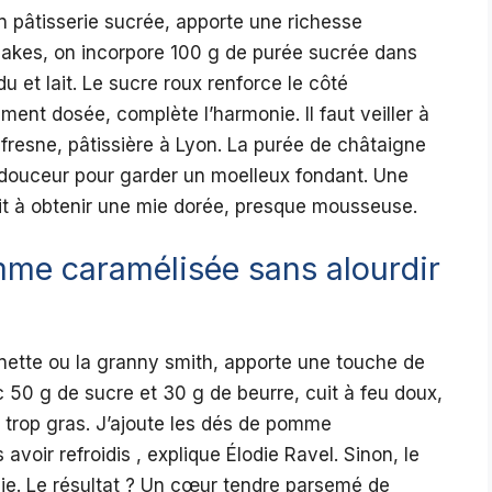
n pâtisserie sucrée, apporte une richesse
akes, on incorpore 100 g de purée sucrée dans
u et lait. Le sucre roux renforce le côté
ement dosée, complète l’harmonie. Il faut veiller à
fresne, pâtissière à Lyon. La purée de châtaigne
c douceur pour garder un moelleux fondant. Une
it à obtenir une mie dorée, presque mousseuse.
me caramélisée sans alourdir
nette ou la granny smith, apporte une touche de
c 50 g de sucre et 30 g de beurre, cuit à feu doux,
e trop gras. J’ajoute les dés de pomme
voir refroidis , explique Élodie Ravel. Sinon, le
mie. Le résultat ? Un cœur tendre parsemé de