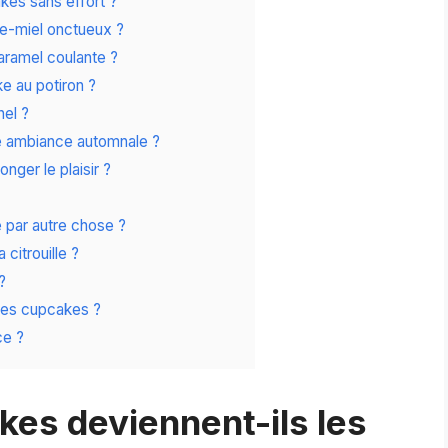
kes sans effort ?
e-miel onctueux ?
caramel coulante ?
e au potiron ?
el ?
 ambiance automnale ?
ger le plaisir ?
 par autre chose ?
 citrouille ?
?
ces cupcakes ?
ce ?
es deviennent-ils les