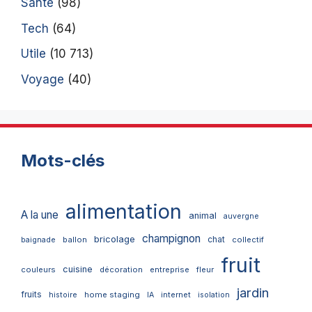
Santé
(98)
Tech
(64)
Utile
(10 713)
Voyage
(40)
Mots-clés
alimentation
A la une
animal
auvergne
champignon
bricolage
chat
ballon
collectif
baignade
fruit
cuisine
couleurs
décoration
entreprise
fleur
jardin
fruits
home staging
internet
histoire
IA
isolation