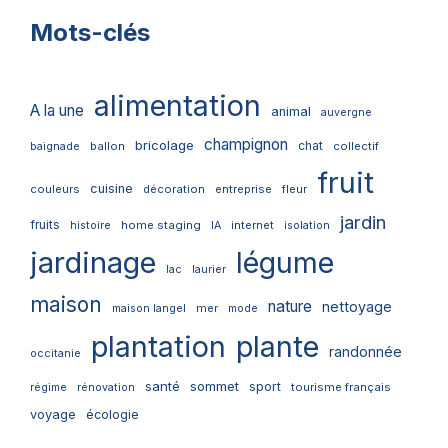
Mots-clés
alimentation
A la une
animal
auvergne
champignon
bricolage
chat
ballon
collectif
baignade
fruit
cuisine
couleurs
décoration
entreprise
fleur
jardin
fruits
home staging
internet
histoire
IA
isolation
jardinage
légume
lac
laurier
maison
nature
nettoyage
mer
maison langel
mode
plantation
plante
randonnée
occitanie
santé
sommet
sport
tourisme français
régime
rénovation
voyage
écologie