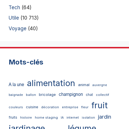
Tech
(64)
Utile
(10 713)
Voyage
(40)
Mots-clés
alimentation
A la une
animal
auvergne
champignon
bricolage
chat
ballon
collectif
baignade
fruit
cuisine
couleurs
décoration
entreprise
fleur
jardin
fruits
home staging
internet
histoire
IA
isolation
jardinage
légume