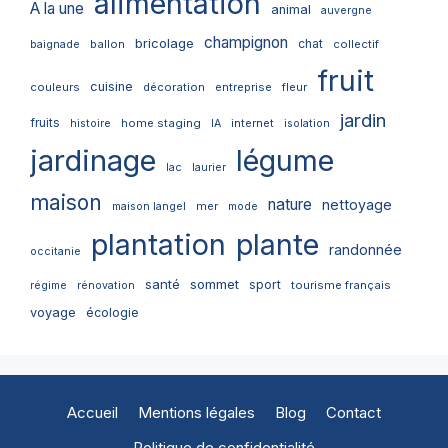
alimentation
A la une
animal
auvergne
champignon
bricolage
chat
ballon
collectif
baignade
fruit
cuisine
couleurs
décoration
entreprise
fleur
jardin
fruits
home staging
internet
histoire
IA
isolation
jardinage
légume
lac
laurier
maison
nature
nettoyage
mer
maison langel
mode
plantation
plante
randonnée
occitanie
santé
sommet
sport
tourisme français
régime
rénovation
voyage
écologie
Accueil
Mentions légales
Blog
Contact
Politique de confidentialité