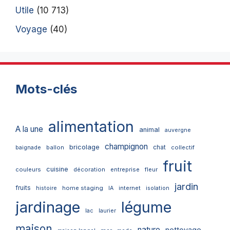
Utile
(10 713)
Voyage
(40)
Mots-clés
alimentation
A la une
animal
auvergne
champignon
bricolage
chat
ballon
collectif
baignade
fruit
cuisine
couleurs
décoration
entreprise
fleur
jardin
fruits
home staging
internet
histoire
IA
isolation
jardinage
légume
lac
laurier
maison
nature
nettoyage