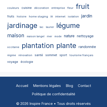
fruit
cuisine
couleurs
décoration
entreprise
fleur
jardin
fruits
home staging
internet
histoire
IA
isolation
jardinage
légume
lac
laurier
maison
nature
nettoyage
mer
maison langel
mode
plantation
plante
randonnée
occitanie
santé
sommet
sport
tourisme français
régime
rénovation
voyage
écologie
Accueil
Mentions légales
Blog
Contact
Politique de confidentialité
© 2026 Inspire France • Tous droits réservés