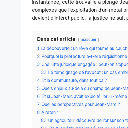
instantanée, cette trouvaille a plongé Je
complexes que l’exploitation d’un métal pr
devient d’intérêt public, la justice ne suit 
Dans cet article
masquer
1
La découverte : un rêve qui tourne au cauc
2
Pourquoi la préfecture a-t-elle réquisitionn
3
Une lutte juridique engagée : peut-on s’oppo
3.1
Le témoignage de l’avocat : un cas emb
4
Et la communauté, dans tout ça ?
5
Quels enjeux au-delà du champ de Jean-Ma
6
Et si Jean-Marc avait exploité l’or lui-même
7
Quelles perspectives pour Jean-Marc ?
8
A retenir
8.1
Un agriculteur découvre de l’or sur son te