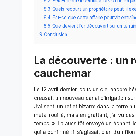
8.2
Peut-on être indemnisé lors d’une réquis
8.3
Quels recours un propriétaire peut-il exe
8.4
Est-ce que cette affaire pourrait entraî
8.5
Que devient l’or découvert sur un terrain
9
Conclusion
La découverte : un r
cauchemar
Le 12 avril dernier, sous un ciel encore hé
creusait un nouveau canal d’irrigation sur
J’ai senti un reflet bizarre dans la terre h
métal rouillé, mais en grattant, j’ai vu de
temps. » Il a aussitôt envoyé un échantill
qui a confirmé : il s’agissait bien d’un fil