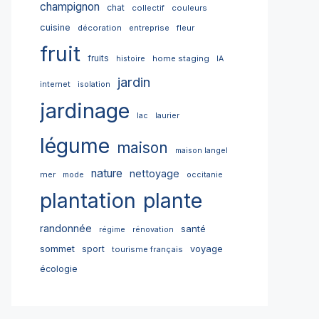
champignon
chat
collectif
couleurs
cuisine
décoration
entreprise
fleur
fruit
fruits
home staging
histoire
IA
jardin
internet
isolation
jardinage
lac
laurier
légume
maison
maison langel
nature
nettoyage
mer
mode
occitanie
plantation
plante
randonnée
santé
régime
rénovation
sommet
sport
voyage
tourisme français
écologie