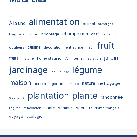
alimentation
A la une
animal
auvergne
champignon
bricolage
chat
ballon
collectif
baignade
fruit
cuisine
couleurs
décoration
entreprise
fleur
jardin
fruits
home staging
internet
histoire
IA
isolation
jardinage
légume
lac
laurier
maison
nature
nettoyage
mer
maison langel
mode
plantation
plante
randonnée
occitanie
santé
sommet
sport
tourisme français
régime
rénovation
voyage
écologie