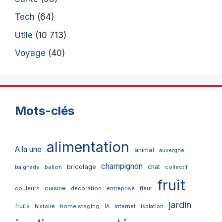
Tech
(64)
Utile
(10 713)
Voyage
(40)
Mots-clés
alimentation
A la une
animal
auvergne
champignon
bricolage
chat
ballon
collectif
baignade
fruit
cuisine
couleurs
décoration
entreprise
fleur
jardin
fruits
home staging
internet
histoire
IA
isolation