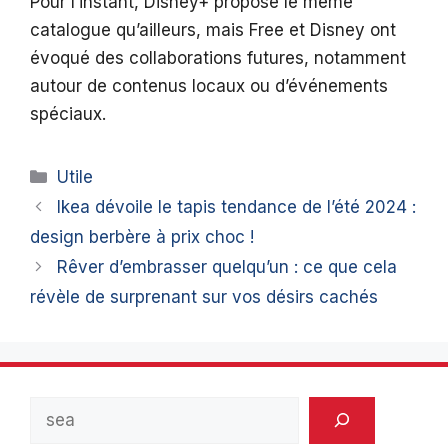
Pour l’instant, Disney+ propose le même
catalogue qu’ailleurs, mais Free et Disney ont
évoqué des collaborations futures, notamment
autour de contenus locaux ou d’événements
spéciaux.
Catégories
Utile
Ikea dévoile le tapis tendance de l’été 2024 :
design berbère à prix choc !
Rêver d’embrasser quelqu’un : ce que cela
révèle de surprenant sur vos désirs cachés
Rechercher