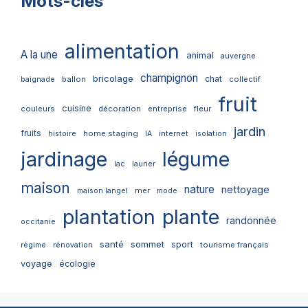
Mots-clés
alimentation
A la une
animal
auvergne
champignon
bricolage
chat
ballon
collectif
baignade
fruit
cuisine
couleurs
décoration
entreprise
fleur
jardin
fruits
home staging
internet
histoire
IA
isolation
jardinage
légume
lac
laurier
maison
nature
nettoyage
mer
maison langel
mode
plantation
plante
randonnée
occitanie
santé
sommet
sport
tourisme français
régime
rénovation
voyage
écologie