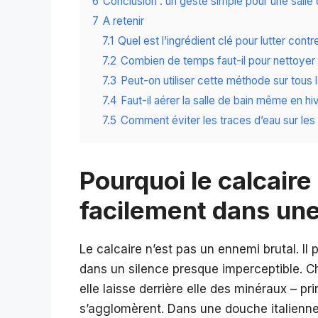
6
Conclusion : un geste simple pour une salle
7
A retenir
7.1
Quel est l’ingrédient clé pour lutter cont
7.2
Combien de temps faut-il pour nettoyer
7.3
Peut-on utiliser cette méthode sur tous
7.4
Faut-il aérer la salle de bain même en hi
7.5
Comment éviter les traces d’eau sur les 
Pourquoi le calcaire s
facilement dans une
Le calcaire n’est pas un ennemi brutal. I
dans un silence presque imperceptible. Ch
elle laisse derrière elle des minéraux – p
s’agglomèrent. Dans une douche italienne