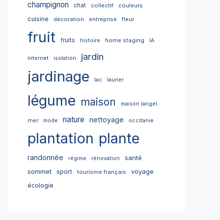
champignon
chat
collectif
couleurs
cuisine
décoration
entreprise
fleur
fruit
fruits
home staging
histoire
IA
jardin
internet
isolation
jardinage
lac
laurier
légume
maison
maison langel
nature
nettoyage
mer
mode
occitanie
plantation
plante
randonnée
santé
régime
rénovation
sommet
sport
voyage
tourisme français
écologie