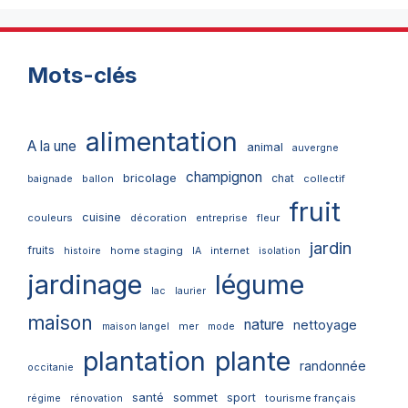
Mots-clés
alimentation
A la une
animal
auvergne
champignon
bricolage
chat
ballon
collectif
baignade
fruit
cuisine
couleurs
décoration
entreprise
fleur
jardin
fruits
home staging
internet
histoire
IA
isolation
jardinage
légume
lac
laurier
maison
nature
nettoyage
mer
maison langel
mode
plantation
plante
randonnée
occitanie
santé
sommet
sport
tourisme français
régime
rénovation