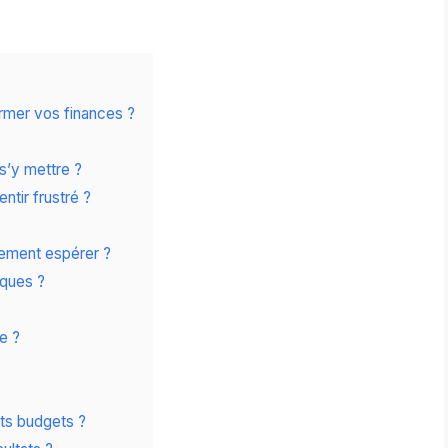
rmer vos finances ?
 s’y mettre ?
tir frustré ?
lement espérer ?
ques ?
e ?
ts budgets ?