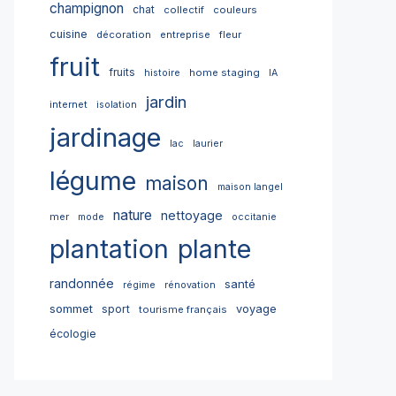
champignon
chat
collectif
couleurs
cuisine
décoration
entreprise
fleur
fruit
fruits
home staging
histoire
IA
jardin
internet
isolation
jardinage
lac
laurier
légume
maison
maison langel
nature
nettoyage
mer
mode
occitanie
plantation
plante
randonnée
santé
régime
rénovation
sommet
sport
voyage
tourisme français
écologie