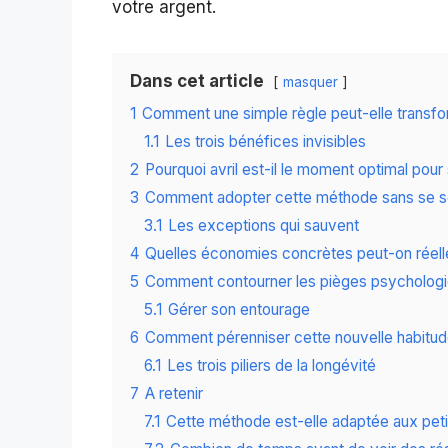
votre argent.
Dans cet article
masquer
1
Comment une simple règle peut-elle transfo
1.1
Les trois bénéfices invisibles
2
Pourquoi avril est-il le moment optimal pour
3
Comment adopter cette méthode sans se sen
3.1
Les exceptions qui sauvent
4
Quelles économies concrètes peut-on réel
5
Comment contourner les pièges psychologi
5.1
Gérer son entourage
6
Comment pérenniser cette nouvelle habitud
6.1
Les trois piliers de la longévité
7
A retenir
7.1
Cette méthode est-elle adaptée aux peti