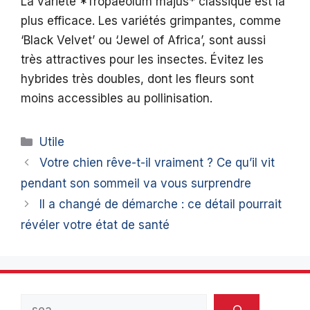
La variété *Tropaeolum majus* classique est la
plus efficace. Les variétés grimpantes, comme
‘Black Velvet’ ou ‘Jewel of Africa’, sont aussi
très attractives pour les insectes. Évitez les
hybrides très doubles, dont les fleurs sont
moins accessibles au pollinisation.
Catégories
Utile
Votre chien rêve-t-il vraiment ? Ce qu’il vit
pendant son sommeil va vous surprendre
Il a changé de démarche : ce détail pourrait
révéler votre état de santé
Rechercher