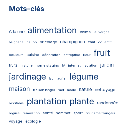
Mots-clés
alimentation
A la une
animal
auvergne
champignon
bricolage
chat
ballon
collectif
baignade
fruit
cuisine
couleurs
décoration
entreprise
fleur
jardin
fruits
home staging
internet
histoire
IA
isolation
jardinage
légume
lac
laurier
maison
nature
nettoyage
mer
maison langel
mode
plantation
plante
randonnée
occitanie
santé
sommet
sport
tourisme français
régime
rénovation
voyage
écologie