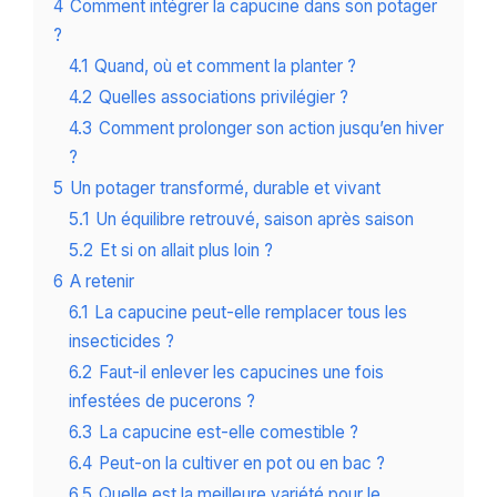
4
Comment intégrer la capucine dans son potager
?
4.1
Quand, où et comment la planter ?
4.2
Quelles associations privilégier ?
4.3
Comment prolonger son action jusqu’en hiver
?
5
Un potager transformé, durable et vivant
5.1
Un équilibre retrouvé, saison après saison
5.2
Et si on allait plus loin ?
6
A retenir
6.1
La capucine peut-elle remplacer tous les
insecticides ?
6.2
Faut-il enlever les capucines une fois
infestées de pucerons ?
6.3
La capucine est-elle comestible ?
6.4
Peut-on la cultiver en pot ou en bac ?
6.5
Quelle est la meilleure variété pour le