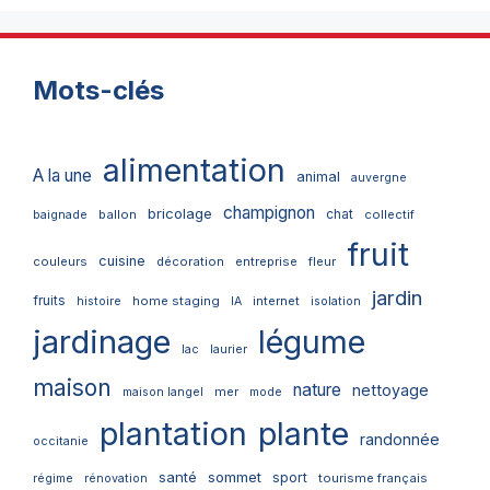
Mots-clés
alimentation
A la une
animal
auvergne
champignon
bricolage
chat
ballon
collectif
baignade
fruit
cuisine
couleurs
décoration
entreprise
fleur
jardin
fruits
home staging
internet
histoire
IA
isolation
jardinage
légume
lac
laurier
maison
nature
nettoyage
mer
maison langel
mode
plantation
plante
randonnée
occitanie
santé
sommet
sport
tourisme français
régime
rénovation