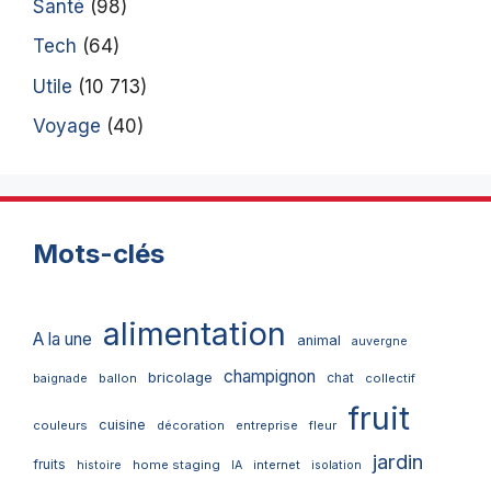
Santé
(98)
Tech
(64)
Utile
(10 713)
Voyage
(40)
Mots-clés
alimentation
A la une
animal
auvergne
champignon
bricolage
chat
ballon
collectif
baignade
fruit
cuisine
couleurs
décoration
entreprise
fleur
jardin
fruits
home staging
internet
histoire
IA
isolation