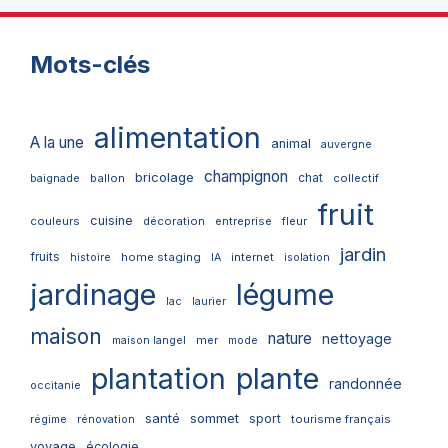
Mots-clés
alimentation
A la une
animal
auvergne
champignon
bricolage
chat
ballon
collectif
baignade
fruit
cuisine
couleurs
décoration
entreprise
fleur
jardin
fruits
home staging
internet
histoire
IA
isolation
jardinage
légume
lac
laurier
maison
nature
nettoyage
mer
maison langel
mode
plantation
plante
randonnée
occitanie
santé
sommet
sport
tourisme français
régime
rénovation
voyage
écologie