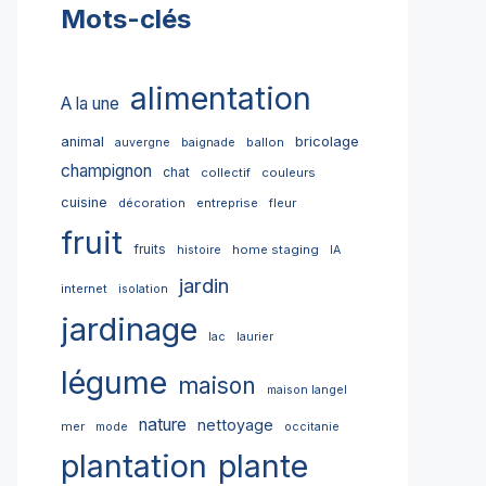
Mots-clés
alimentation
A la une
bricolage
animal
ballon
auvergne
baignade
champignon
chat
collectif
couleurs
cuisine
décoration
entreprise
fleur
fruit
fruits
home staging
histoire
IA
jardin
internet
isolation
jardinage
lac
laurier
légume
maison
maison langel
nature
nettoyage
mer
mode
occitanie
plantation
plante