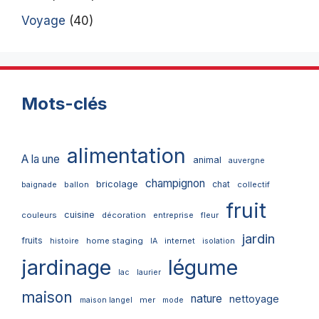
Voyage
(40)
Mots-clés
alimentation
A la une
animal
auvergne
champignon
bricolage
chat
ballon
collectif
baignade
fruit
cuisine
couleurs
décoration
entreprise
fleur
jardin
fruits
home staging
internet
histoire
IA
isolation
jardinage
légume
lac
laurier
maison
nature
nettoyage
mer
maison langel
mode