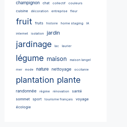
champignon
chat
collectif
couleurs
cuisine
décoration
entreprise
fleur
fruit
fruits
home staging
histoire
IA
jardin
internet
isolation
jardinage
lac
laurier
légume
maison
maison langel
nature
nettoyage
mer
mode
occitanie
plantation
plante
randonnée
santé
régime
rénovation
sommet
sport
voyage
tourisme français
écologie