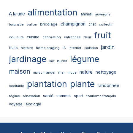
alimentation
A la une
animal
auvergne
champignon
bricolage
chat
ballon
collectif
baignade
fruit
cuisine
couleurs
décoration
entreprise
fleur
jardin
fruits
home staging
internet
histoire
IA
isolation
jardinage
légume
lac
laurier
maison
nature
nettoyage
mer
maison langel
mode
plantation
plante
randonnée
occitanie
santé
sommet
sport
tourisme français
régime
rénovation
voyage
écologie