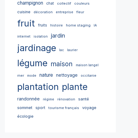
champignon
chat
collectif
couleurs
cuisine
décoration
entreprise
fleur
fruit
fruits
home staging
histoire
IA
jardin
internet
isolation
jardinage
lac
laurier
légume
maison
maison langel
nature
nettoyage
mer
mode
occitanie
plantation
plante
randonnée
santé
régime
rénovation
sommet
sport
voyage
tourisme français
écologie