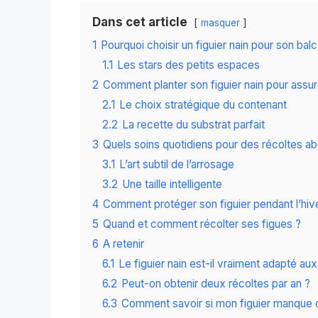
Dans cet article
masquer
1
Pourquoi choisir un figuier nain pour son bal
1.1
Les stars des petits espaces
2
Comment planter son figuier nain pour assu
2.1
Le choix stratégique du contenant
2.2
La recette du substrat parfait
3
Quels soins quotidiens pour des récoltes a
3.1
L’art subtil de l’arrosage
3.2
Une taille intelligente
4
Comment protéger son figuier pendant l’hiv
5
Quand et comment récolter ses figues ?
6
A retenir
6.1
Le figuier nain est-il vraiment adapté au
6.2
Peut-on obtenir deux récoltes par an ?
6.3
Comment savoir si mon figuier manque 