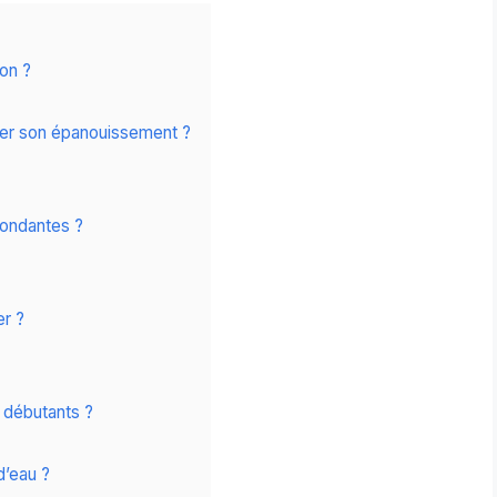
con ?
rer son épanouissement ?
bondantes ?
er ?
x débutants ?
d’eau ?