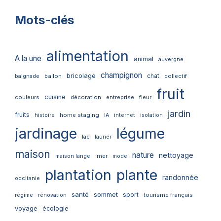
Mots-clés
alimentation
A la une
animal
auvergne
champignon
bricolage
chat
ballon
collectif
baignade
fruit
cuisine
couleurs
décoration
entreprise
fleur
jardin
fruits
home staging
internet
histoire
IA
isolation
jardinage
légume
lac
laurier
maison
nature
nettoyage
mer
maison langel
mode
plantation
plante
randonnée
occitanie
santé
sommet
sport
tourisme français
régime
rénovation
voyage
écologie